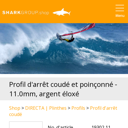
Profil d'arrêt coudé et poinçonné -
11.0mm, argent éloxé
Shop
>
DIRECTA | Plinthes
>
Profils
>
Profil d'arrêt
coudé
No. d'article
19302 11