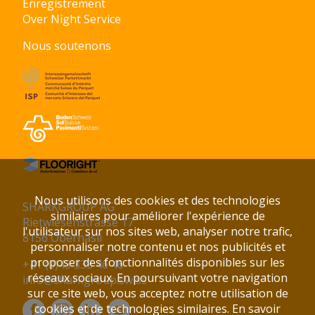
Enregistrement
Over Night Service
Nous soutenons
Nous utilisons des cookies et des technologies
SHARKGROUP AG
similaires pour améliorer l'expérience de
Rietwiesenstrasse 17
l'utilisateur sur nos sites web, analyser notre trafic,
8156 Oberhasli
personnaliser notre contenu et nos publicités et
proposer des fonctionnalités disponibles sur les
+41 (0)43 333 46 46
réseaux sociaux. En poursuivant votre navigation
info@sharkgroup.swiss
sur ce site web, vous acceptez notre utilisation de
cookies et de technologies similaires.
En savoir