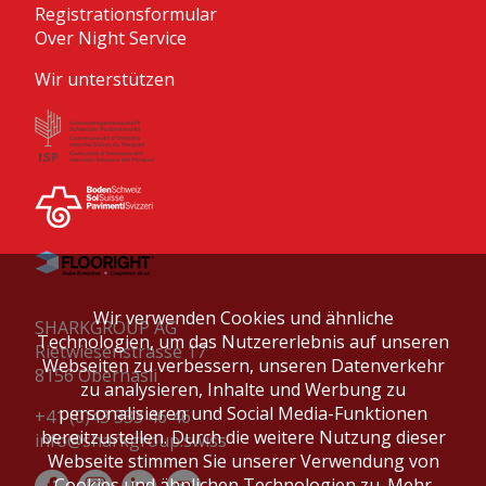
Registrationsformular
Over Night Service
Wir unterstützen
Wir verwenden Cookies und ähnliche
SHARKGROUP AG
Technologien, um das Nutzererlebnis auf unseren
Rietwiesenstrasse 17
Webseiten zu verbessern, unseren Datenverkehr
8156 Oberhasli
zu analysieren, Inhalte und Werbung zu
personalisieren und Social Media-Funktionen
+41 (0)43 333 46 46
bereitzustellen. Durch die weitere Nutzung dieser
info@sharkgroup.swiss
Webseite stimmen Sie unserer Verwendung von
Cookies und ähnlichen Technologien zu.
Mehr