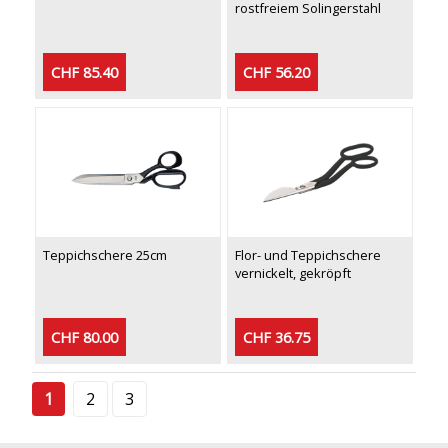
rostfreiem Solingerstahl
CHF 85.40
CHF 56.20
Teppichschere 25cm
Flor- und Teppichschere
vernickelt, gekröpft
CHF 80.00
CHF 36.75
1
2
3