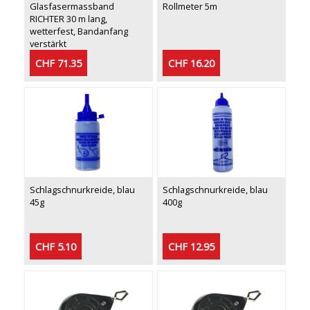
Glasfasermassband
Rollmeter 5m
RICHTER 30 m lang,
wetterfest, Bandanfang
verstärkt
CHF 71.35
CHF 16.20
Schlagschnurkreide, blau
Schlagschnurkreide, blau
45g
400g
CHF 5.10
CHF 12.95