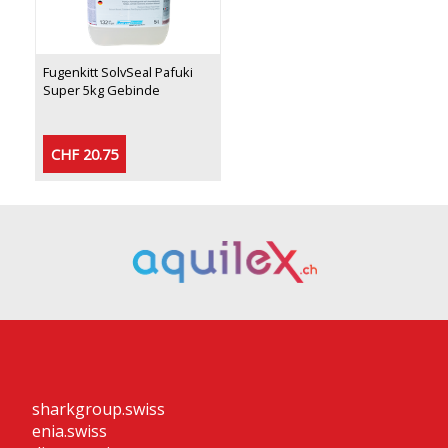
Fugenkitt SolvSeal Pafuki
Super 5kg Gebinde
CHF 20.75
sharkgroup.swiss
enia.swiss