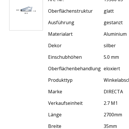
Oberflächenstruktur
glatt
Ausführung
gestanzt
Materialart
Aluminium
Dekor
silber
Einschubhöhen
5.0 mm
Oberflächenbehandlung
eloxiert
Produkttyp
Winkelabsch
Marke
DIRECTA
Verkaufseinheit
2.7 M1
Länge
2700
mm
Breite
35
mm