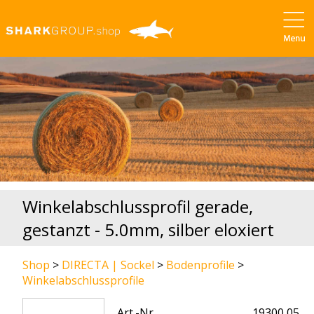
Winkelabschlussprofil gerade,
gestanzt - 5.0mm, silber eloxiert
Shop
>
DIRECTA | Sockel
>
Bodenprofile
>
Winkelabschlussprofile
Art.-Nr.
19300 05