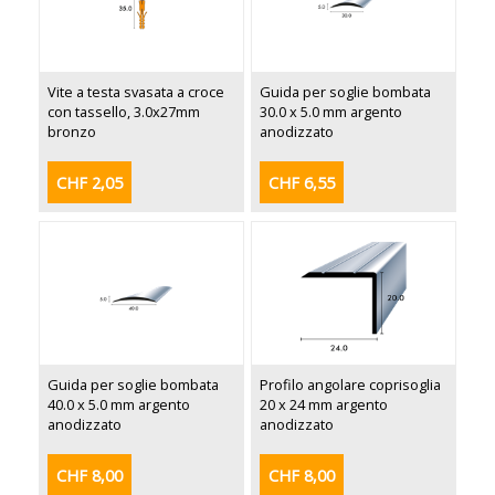
Vite a testa svasata a croce
Guida per soglie bombata
con tassello, 3.0x27mm
30.0 x 5.0 mm argento
bronzo
anodizzato
CHF 2,05
CHF 6,55
Guida per soglie bombata
Profilo angolare coprisoglia
40.0 x 5.0 mm argento
20 x 24 mm argento
anodizzato
anodizzato
CHF 8,00
CHF 8,00