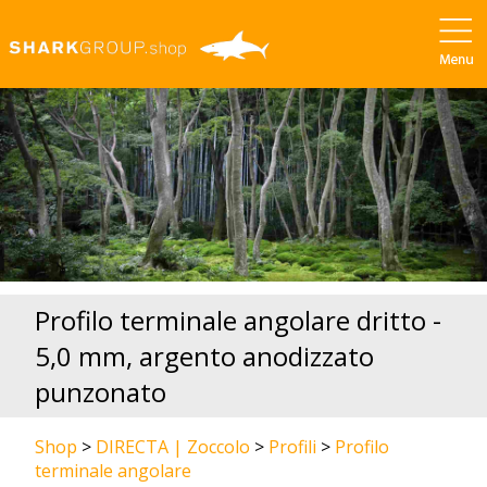
Profilo terminale angolare dritto -
5,0 mm, argento anodizzato
punzonato
Shop
>
DIRECTA | Zoccolo
>
Profili
>
Profilo
terminale angolare