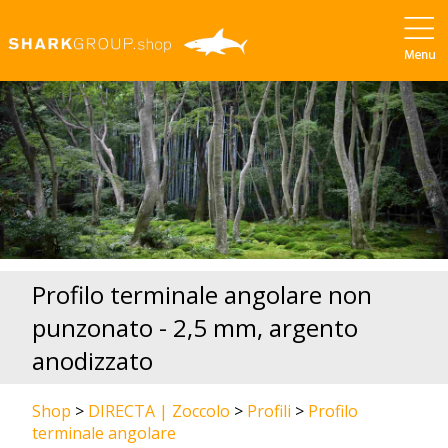
Profilo terminale angolare non
punzonato - 2,5 mm, argento
anodizzato
Shop
>
DIRECTA | Zoccolo
>
Profili
>
Profilo
terminale angolare