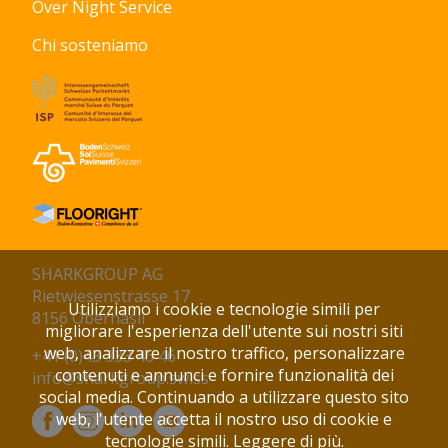
Over Night Service
Chi sosteniamo
SHARKGROUP AG
Rietwiesenstrasse 17
Utilizziamo i cookie e tecnologie simili per
8156 Oberhasli
migliorare l'esperienza dell'utente sui nostri siti
web, analizzare il nostro traffico, personalizzare
+41 (0)43 333 46 46
contenuti e annunci e fornire funzionalità dei
info@sharkgroup.swiss
social media. Continuando a utilizzare questo sito
web, l'utente accetta il nostro uso di cookie e
tecnologie simili.
Leggere di più.