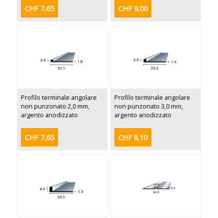
CHF 7,65
CHF 9,00
Profilo terminale angolare
Profilo terminale angolare
non punzonato 2,0 mm,
non punzonato 3,0 mm,
argento anodizzato
argento anodizzato
CHF 7,65
CHF 8,10