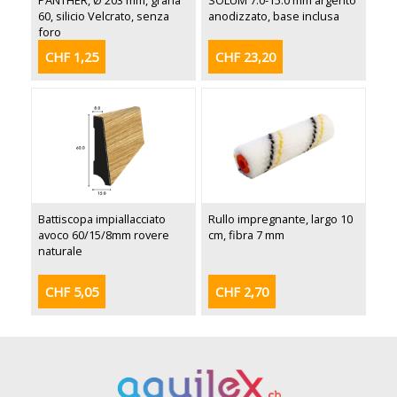
PANTHER, Ø 203 mm, grana
SOLUM 7.0-15.0 mm argento
60, silicio Velcrato, senza
anodizzato, base inclusa
foro
CHF 1,25
CHF 23,20
Battiscopa impiallacciato
Rullo impregnante, largo 10
avoco 60/15/8mm rovere
cm, fibra 7 mm
naturale
CHF 5,05
CHF 2,70