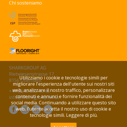
Chi sosteniamo
SHARKGROUP AG
Rietwiesenstrasse 17
Utilizziamo i cookie e tecnologie simili per
8156 Oberhasli
migliorare l'esperienza dell'utente sui nostri siti
web, analizzare il nostro traffico, personalizzare
+41 (0)43 333 46 46
contenuti e annunci e fornire funzionalità dei
info@sharkgroup.swiss
social media. Continuando a utilizzare questo sito
web, l'utente accetta il nostro uso di cookie e
tecnologie simili.
Leggere di più.