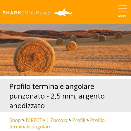
Profilo terminale angolare
punzonato - 2,5 mm, argento
anodizzato
Shop
>
DIRECTA | Zoccolo
>
Profili
>
Profilo
terminale angolare