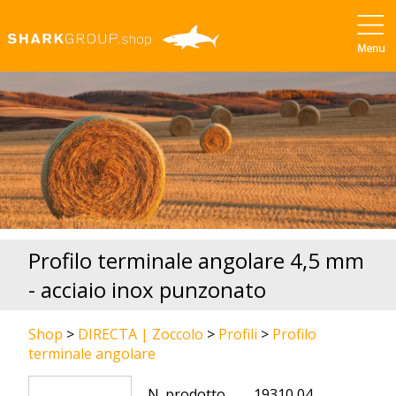
Profilo terminale angolare 4,5 mm
- acciaio inox punzonato
Shop
>
DIRECTA | Zoccolo
>
Profili
>
Profilo
terminale angolare
N. prodotto
19310 04