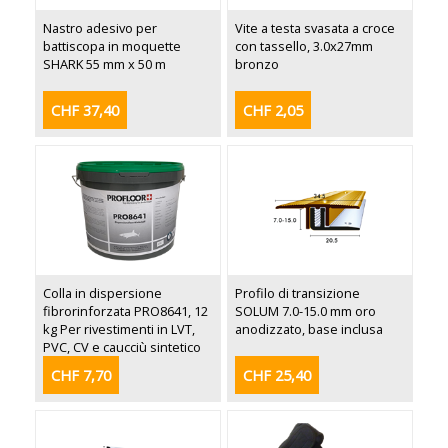
Nastro adesivo per
Vite a testa svasata a croce
battiscopa in moquette
con tassello, 3.0x27mm
SHARK 55 mm x 50 m
bronzo
CHF 37,40
CHF 2,05
Colla in dispersione
Profilo di transizione
fibrorinforzata PRO8641, 12
SOLUM 7.0-15.0 mm oro
kg Per rivestimenti in LVT,
anodizzato, base inclusa
PVC, CV e caucciù sintetico
CHF 7,70
CHF 25,40