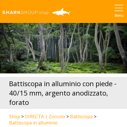
Battiscopa in alluminio con piede -
40/15 mm, argento anodizzato,
forato
Shop
>
DIRECTA | Zoccolo
>
Battiscopa
>
Battiscopa in alluminio