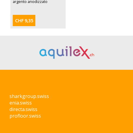
argento anodizzato
CHF 9,35
sharkgroup.swiss
enia.swiss
directa.swiss
profloor.swiss