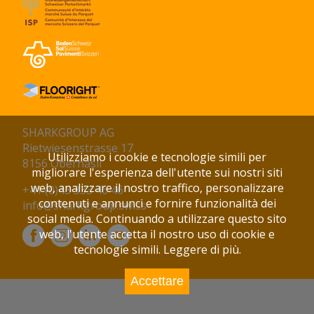
SHARKGROUP AG
Rietwiesenstrasse 17
Utilizziamo i cookie e tecnologie simili per
8156 Oberhasli
migliorare l'esperienza dell'utente sui nostri siti
web, analizzare il nostro traffico, personalizzare
+41 (0)43 333 46 46
contenuti e annunci e fornire funzionalità dei
info@sharkgroup.swiss
social media. Continuando a utilizzare questo sito
web, l'utente accetta il nostro uso di cookie e
tecnologie simili.
Leggere di più.