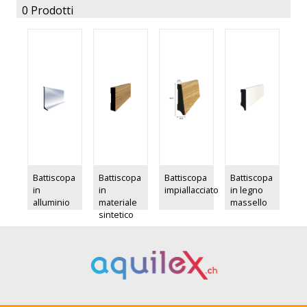
0 Prodotti
Battiscopa
Battiscopa
Battiscopa
Battiscopa
in
in
impiallacciato
in legno
alluminio
materiale
massello
sintetico