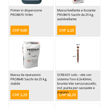
Primer in dispersione
Massa livellante e lisciante
PRO8670 10 litri
PRO8615 Sacchi da 25 kg,
autolivellante
CHF 9,60
CHF 2,25
Massa da riparazioni
SCREASY solo – vite con
PRO8645 Sacchi da 25 kg,
sistema Torx 6.3x43mm,
stabile
brunita Vite senza tassello,
incl. punta per cacciavite e
trapano
CHF 2,25
CHF 92,25