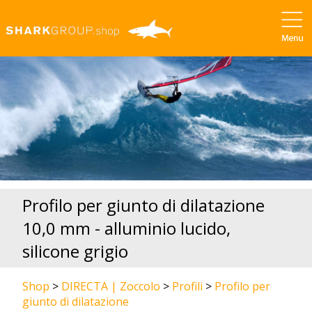
Profilo per giunto di dilatazione
10,0 mm - alluminio lucido,
silicone grigio
Shop
>
DIRECTA | Zoccolo
>
Profili
>
Profilo per
giunto di dilatazione