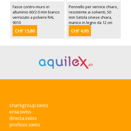
Fasce contro-muro in
Pennello per vernice chiaro,
alluminio 60/2.0 mm bianco
resistente ai solventi, 50
verniciato a polvere RAL
mm Setola cinese chiara,
9010
manico in legno da 12 cm
CHF 15,80
CHF 4,95
sharkgroup.swiss
enia.swiss
directa.swiss
profloor.swiss