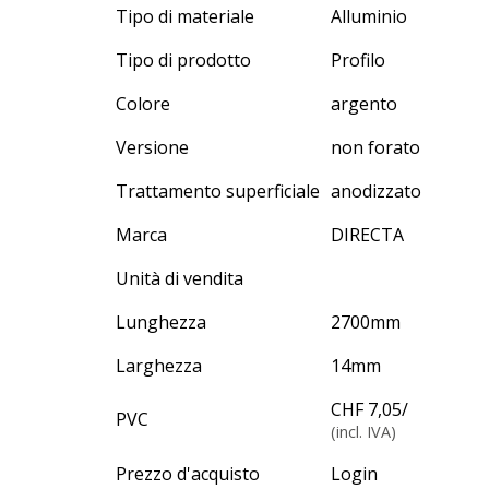
Tipo di materiale
Alluminio
Tipo di prodotto
Profilo
Colore
argento
Versione
non forato
Trattamento superficiale
anodizzato
Marca
DIRECTA
Unità di vendita
Lunghezza
2700
mm
Larghezza
14
mm
CHF 7,05
/
PVC
(incl. IVA)
Prezzo d'acquisto
Login