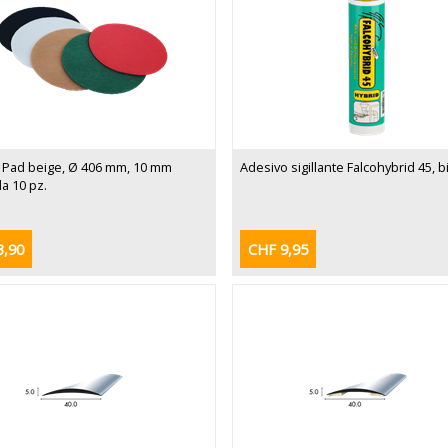
 Pad beige, Ø 406 mm, 10 mm
Adesivo sigillante Falcohybrid 45, 
a 10 pz.
3,90
CHF 9,95