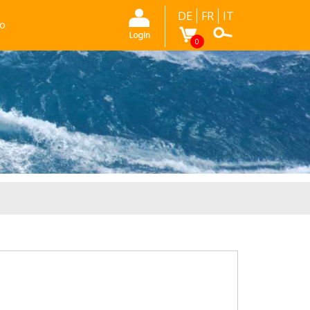
DE
FR
IT
mo
0