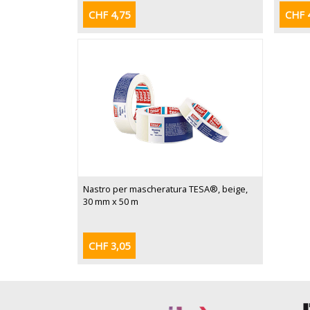
CHF 4,75
CHF 
Nastro per mascheratura TESA®, beige,
30 mm x 50 m
CHF 3,05