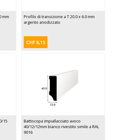
.0 mm
Profilo di transizione a T 20.0 x 6.0 mm
argento anodizzato
CHF 8,15
40/15
Battiscopa impiallacciato avoco
40/12/12mm bianco rivestito simile a RAL
9016