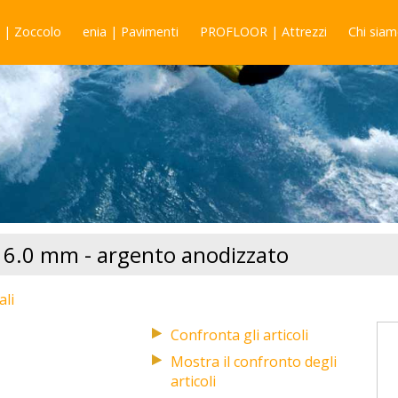
 | Zoccolo
enia | Pavimenti
PROFLOOR | Attrezzi
Chi sia
 x 6.0 mm - argento anodizzato
ali
Mostra il confronto degli
articoli