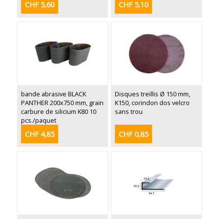
CHF 5,60
CHF 5,10
bande abrasive BLACK
Disques treillis Ø 150 mm,
PANTHER 200x750 mm, grain
K150, corindon dos velcro
carbure de silicium K80 10
sans trou
pcs./paquet
CHF 4,85
CHF 0,85