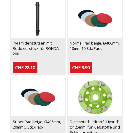
Pyramidenstutzen mit
Normal Pad beige, Ø406mm,
Reduzierstück für RONDA
10mm 10 Stk/Pack
200
CHF 28.10
CHF 3.90
Super Pad beige, Ø406mm,
Diamantschleiftopf "Hybrid"
20mm 5 Stk./Pack
Ø125mm, für Klebstoffe und
Schleifarbeiten