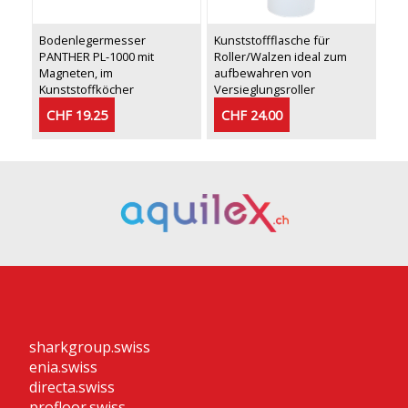
Bodenlegermesser
Kunststoffflasche für
PANTHER PL-1000 mit
Roller/Walzen ideal zum
Magneten, im
aufbewahren von
Kunststoffköcher
Versieglungsroller
CHF 19.25
CHF 24.00
sharkgroup.swiss
enia.swiss
directa.swiss
profloor.swiss