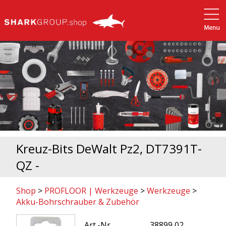
Kreuz-Bits DeWalt Pz2, DT7391T-
QZ -
Shop
>
PROFLOOR | Werkzeuge
>
Werkzeuge
>
Akku-Bohrschrauber & Zubehör
Art.-Nr.
38899 02