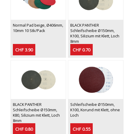
Normal Pad beige, Ø406mm,
BLACK PANTHER
10mm 10 Stk/Pack
Schleifscheibe Ø150mm,
K100, Silizium mit Klett, Loch
8mm
CHF 3.90
CHF 0.70
BLACK PANTHER
Schleifscheibe Ø150mm,
Schleifscheibe Ø150mm,
K100, Korund mit Klett, ohne
K80, Silizium mit Klett, Loch
Loch
8mm
CHF 0.80
CHF 0.55