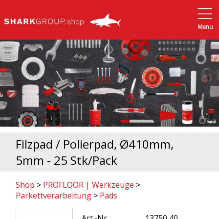
Filzpad / Polierpad, Ø410mm,
5mm - 25 Stk/Pack
Shop
>
PROFLOOR | Werkzeuge
>
Parkettverarbeitung
>
Pads
Art.-Nr.
13750 40