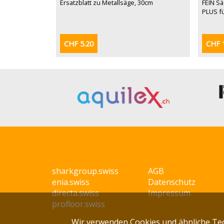
Ersatzblatt zu Metallsäge, 30cm
FEIN S
PLUS fü
CHF 5.20
CHF 
sharkgroup.swiss
AGB
enia.swiss
Datenschutz
directa.swiss
Impressum
profloor.swiss
Wir verwenden Cookies und ähnliche Te