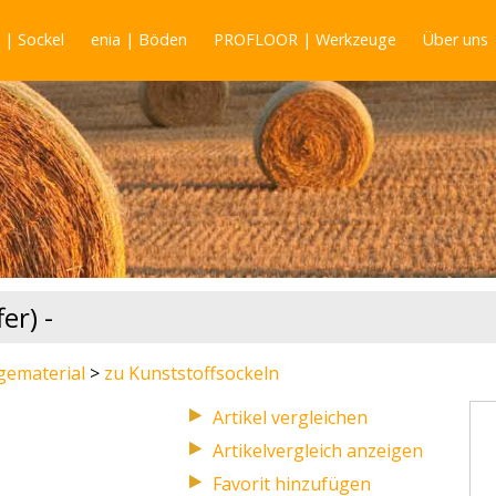
| Sockel
enia | Böden
PROFLOOR | Werkzeuge
Über uns
er) -
ematerial
>
zu Kunststoffsockeln
Artikelvergleich anzeigen