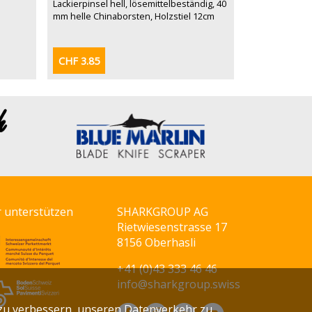
Lackierpinsel hell, lösemittelbeständig, 40
mm helle Chinaborsten, Holzstiel 12cm
CHF 3.85
r unterstützen
SHARKGROUP AG
Rietwiesenstrasse 17
8156 Oberhasli
+41 (0)43 333 46 46
info@sharkgroup.swiss
zu verbessern, unseren Datenverkehr zu