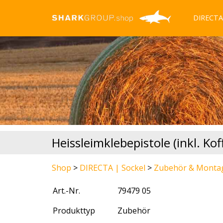
DIRECTA 
Heissleimklebepistole (inkl. Koff
Shop
>
DIRECTA | Sockel
>
Zubehör & Montag
Art.-Nr.
79479 05
Produkttyp
Zubehör