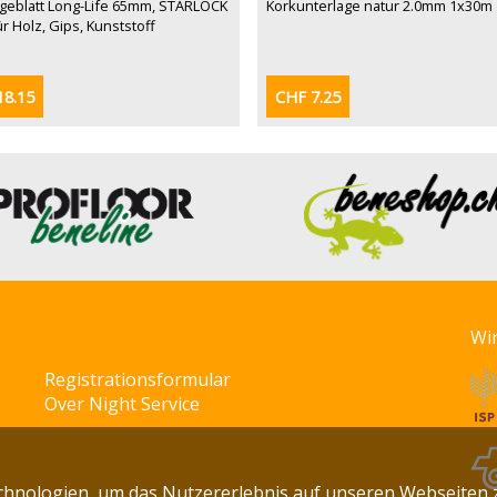
ägeblatt Long-Life 65mm, STARLOCK
Korkunterlage natur 2.0mm 1x30m
r Holz, Gips, Kunststoff
18.15
CHF 7.25
Wi
Registrationsformular
Over Night Service
chnologien, um das Nutzererlebnis auf unseren Webseiten 