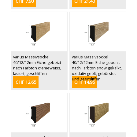
CHF 7.90
CHF 21.40
varius Massivsockel
varius Massivsockel
40/12/12mm Eiche gebeizt
40/12/12mm Eiche gebeizt
nach Farbton cremeweiss,
nach Farbton snow gekalkt,
lasiert, geschliffen
oxidativ geölt, gebürstet
und geschliffen
CHF 12.65
CHF 14.95