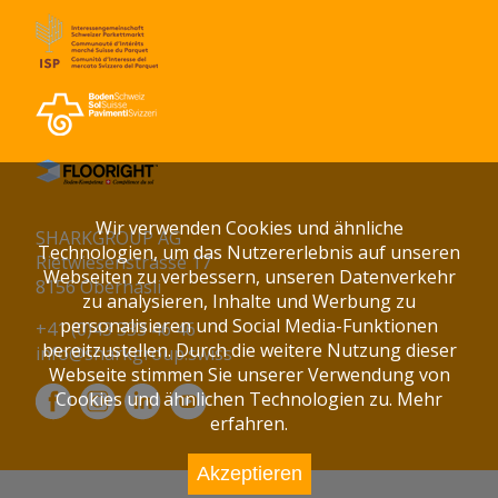
Wir verwenden Cookies und ähnliche
SHARKGROUP AG
Technologien, um das Nutzererlebnis auf unseren
Rietwiesenstrasse 17
Webseiten zu verbessern, unseren Datenverkehr
8156 Oberhasli
zu analysieren, Inhalte und Werbung zu
personalisieren und Social Media-Funktionen
+41 (0)43 333 46 46
bereitzustellen. Durch die weitere Nutzung dieser
info@sharkgroup.swiss
Webseite stimmen Sie unserer Verwendung von
Cookies und ähnlichen Technologien zu.
Mehr
erfahren.