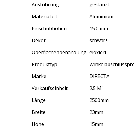
Ausführung
gestanzt
Materialart
Aluminium
Einschubhöhen
15.0 mm
Dekor
schwarz
Oberflächenbehandlung
eloxiert
Produkttyp
Winkelabschlusspro
Marke
DIRECTA
Verkaufseinheit
2.5 M1
Länge
2500
mm
Breite
23
mm
Höhe
15
mm