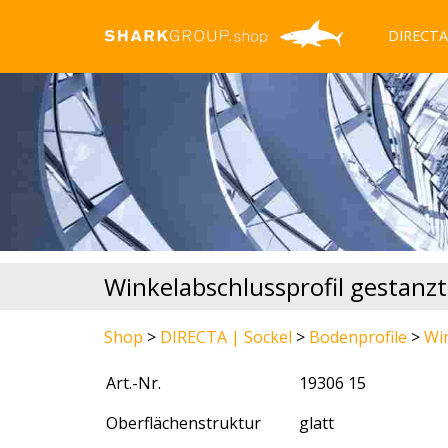
DIRECTA 
Winkelabschlussprofil gestanzt
Shop
>
DIRECTA | Sockel
>
Bodenprofile
>
Win
Art.-Nr.
19306 15
Oberflächenstruktur
glatt