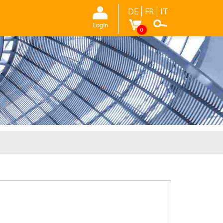
DE
FR
IT
0