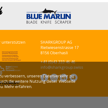
r unterstützen
SHARKGROUP AG
Rietwiesenstrasse 17
8156 Oberhasli
+41 (0)43 333 46 46
info@sharkgroup.swiss
zu verbessern, unseren Datenverkehr zu
Durch die weitere Nutzung dieser Webseite
zu.
Mehr erfahren.