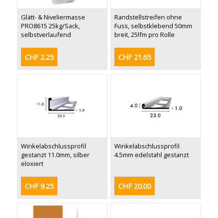
Glätt- & Niveliermasse
Randstellstreifen ohne
PRO8615 25kg/Sack,
Fuss, selbstklebend 50mm
selbstverlaufend
breit, 25lfm pro Rolle
CHF 2.25
CHF 21.65
Winkelabschlussprofil
Winkelabschlussprofil
gestanzt 11.0mm, silber
4.5mm edelstahl gestanzt
eloxiert
CHF 9.25
CHF 20.00