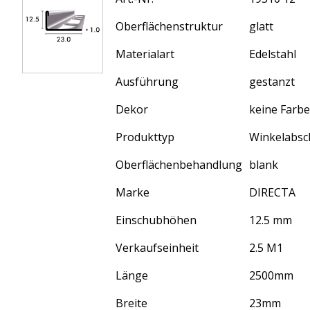
Oberflächenstruktur
glatt
Materialart
Edelstahl
Ausführung
gestanzt
Dekor
keine Farb
Produkttyp
Winkelabsch
Oberflächenbehandlung
blank
Marke
DIRECTA
Einschubhöhen
12.5 mm
Verkaufseinheit
2.5 M1
Länge
2500
mm
Breite
23
mm