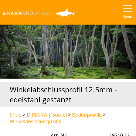
Winkelabschlussprofil 12.5mm -
edelstahl gestanzt
Shop
>
DIRECTA | Sockel
>
Bodenprofile
>
Winkelabschlussprofile
Art.-Nr.
19310 12