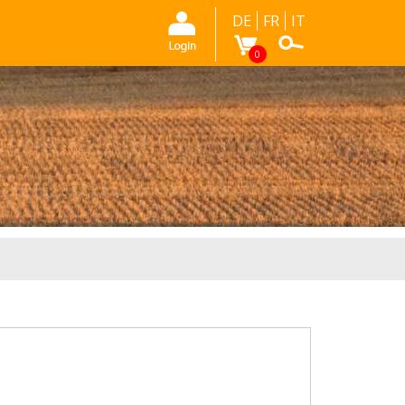
DE
FR
IT
0