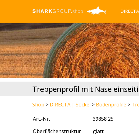
DIRECTA 
Treppenprofil mit Nase einseit
Shop
>
DIRECTA | Sockel
>
Bodenprofile
>
Tr
Art.-Nr.
39858 25
Oberflächenstruktur
glatt