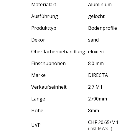
Materialart
Aluminium
Ausführung
gelocht
Produkttyp
Bodenprofile
Dekor
sand
Oberflächenbehandlung
eloxiert
Einschubhöhen
8.0 mm
Marke
DIRECTA
Verkaufseinheit
2.7 M1
Länge
2700
mm
Höhe
8
mm
CHF 20.65
/
M1
UVP
(inkl. MWST)