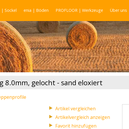
| Sockel
enia | Böden
PROFLOOR | Werkzeuge
Über uns
ig 8.0mm, gelocht - sand eloxiert
eppenprofile
Artikelvergleich anzeigen