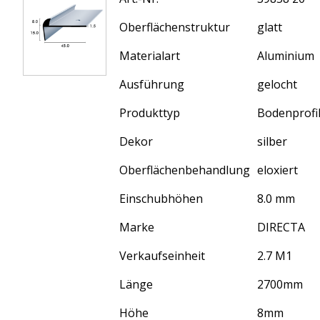
Oberflächenstruktur
glatt
Materialart
Aluminium
Ausführung
gelocht
Produkttyp
Bodenprofi
Dekor
silber
Oberflächenbehandlung
eloxiert
Einschubhöhen
8.0 mm
Marke
DIRECTA
Verkaufseinheit
2.7 M1
Länge
2700
mm
Höhe
8
mm