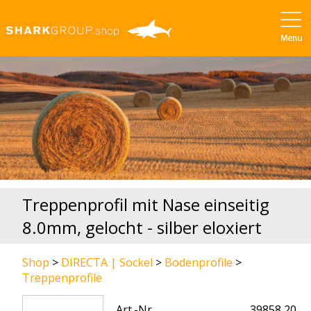
Treppenprofil mit Nase einseitig
8.0mm, gelocht - silber eloxiert
Shop
>
DIRECTA | Sockel
>
Bodenprofile
>
Treppenprofile
Art.-Nr.
39858 20