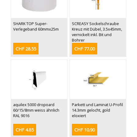
SHARK TOP Super-
SCREASY Sockelschraube
Verlegeband 60mmx25m
Kreuz mit Dübel, 3.5x45mm,
vernickelt inkl. Bit und
Bohrer
CHF 28.55
CHF 77.00
aquilex 5000 dropoard
Parkett und Laminat U-Profil
60/15/8mm weiss ähnlich
14.3mm gelocht, gold
RAL 9016
eloxiert
CHF 4.85
CHF 10.90