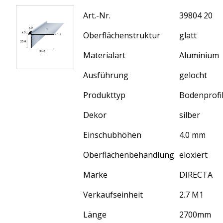
Art.-Nr.
39804 20
Oberflächenstruktur
glatt
Materialart
Aluminium
Ausführung
gelocht
Produkttyp
Bodenprofi
Dekor
silber
Einschubhöhen
4.0 mm
Oberflächenbehandlung
eloxiert
Marke
DIRECTA
Verkaufseinheit
2.7 M1
Länge
2700
mm