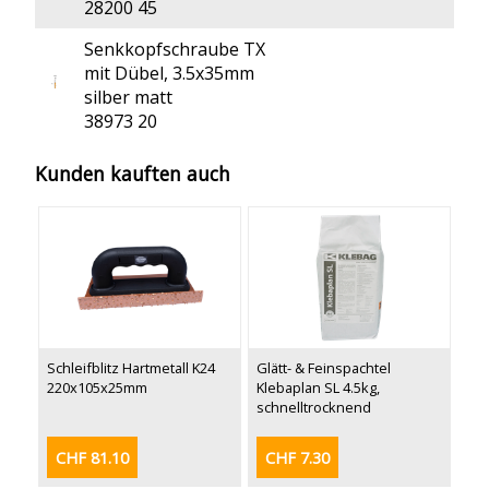
28200 45
Senkkopfschraube TX
mit Dübel, 3.5x35mm
silber matt
38973 20
Kunden kauften auch
Schleifblitz Hartmetall K24
Glätt- & Feinspachtel
220x105x25mm
Klebaplan SL 4.5kg,
schnelltrocknend
CHF 81.10
CHF 7.30