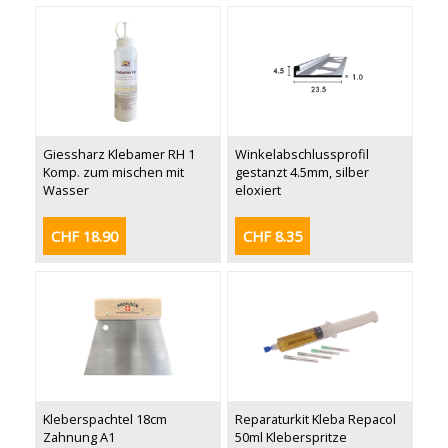
Giessharz Klebamer RH 1
Winkelabschlussprofil
Komp. zum mischen mit
gestanzt 4.5mm, silber
Wasser
eloxiert
CHF 18.90
CHF 8.35
Kleberspachtel 18cm
Reparaturkit Kleba Repacol
Zahnung A1
50ml Kleberspritze