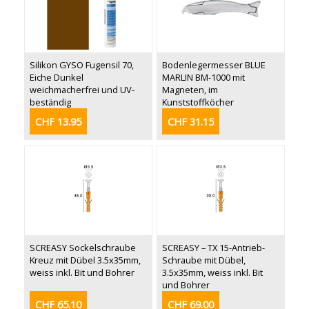
Silikon GYSO Fugensil 70,
Bodenlegermesser BLUE
Eiche Dunkel
MARLIN BM-1000 mit
weichmacherfrei und UV-
Magneten, im
beständig
Kunststoffköcher
CHF 13.95
CHF 31.15
SCREASY Sockelschraube
SCREASY – TX 15-Antrieb-
Kreuz mit Dübel 3.5x35mm,
Schraube mit Dübel,
weiss inkl. Bit und Bohrer
3.5x35mm, weiss inkl. Bit
und Bohrer
CHF 65.10
CHF 69.00