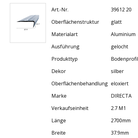
Art.-Nr.
39612 20
Oberflächenstruktur
glatt
Materialart
Aluminium
Ausführung
gelocht
Produkttyp
Bodenprofi
Dekor
silber
Oberflächenbehandlung
eloxiert
Marke
DIRECTA
Verkaufseinheit
2.7 M1
Länge
2700
mm
Breite
37.9
mm