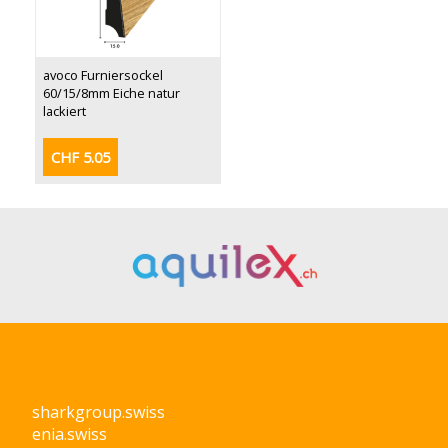
avoco Furniersockel
60/15/8mm Eiche natur
lackiert
CHF 5.05
sharkgroup.swiss
enia.swiss