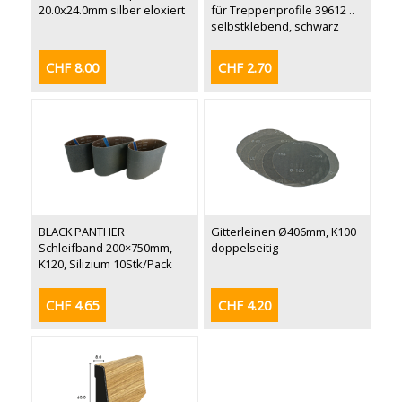
20.0x24.0mm silber eloxiert
für Treppenprofile 39612 ..
selbstklebend, schwarz
CHF 8.00
CHF 2.70
BLACK PANTHER
Gitterleinen Ø406mm, K100
Schleifband 200×750mm,
doppelseitig
K120, Silizium 10Stk/Pack
CHF 4.65
CHF 4.20