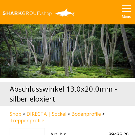
Abschlusswinkel 13.0x20.0mm -
silber eloxiert
Shop
>
DIRECTA | Sockel
>
Bodenprofile
>
Treppenprofile
Art.-Nr.
39435 20