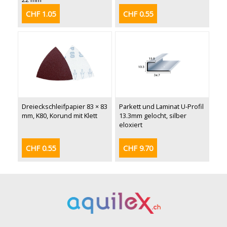
CHF 1.05
CHF 0.55
Dreieckschleifpapier 83 × 83
Parkett und Laminat U-Profil
mm, K80, Korund mit Klett
13.3mm gelocht, silber
eloxiert
CHF 0.55
CHF 9.70