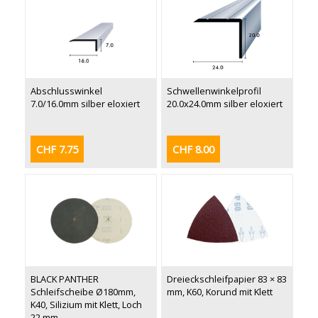
Abschlusswinkel
Schwellenwinkelprofil
7.0/16.0mm silber eloxiert
20.0x24.0mm silber eloxiert
CHF 7.75
CHF 8.00
BLACK PANTHER
Dreieckschleifpapier 83 × 83
Schleifscheibe Ø180mm,
mm, K60, Korund mit Klett
K40, Silizium mit Klett, Loch
22 mm