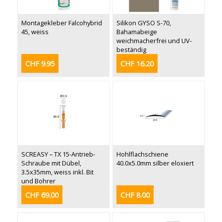
Montagekleber Falcohybrid
Silikon GYSO S-70,
45, weiss
Bahamabeige
weichmacherfrei und UV-
beständig
CHF 9.95
CHF 16.20
SCREASY – TX 15-Antrieb-
Hohlflachschiene
Schraube mit Dübel,
40.0x5.0mm silber eloxiert
3.5x35mm, weiss inkl. Bit
und Bohrer
CHF 69.00
CHF 8.00