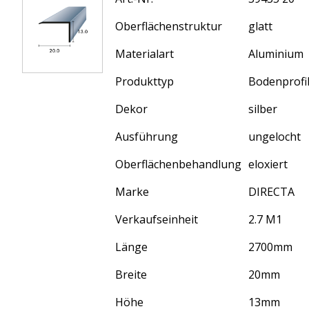
Oberflächenstruktur
glatt
Materialart
Aluminium
Produkttyp
Bodenprofi
Dekor
silber
Ausführung
ungelocht
Oberflächenbehandlung
eloxiert
Marke
DIRECTA
Verkaufseinheit
2.7 M1
Länge
2700
mm
Breite
20
mm
Höhe
13
mm