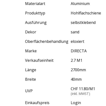
Materialart
Aluminium
Produkttyp
Hohlflachschiene
Ausführung
selbstklebend
Dekor
sand
Oberflächenbehandlung
eloxiert
Marke
DIRECTA
Verkaufseinheit
2.7 M1
Länge
2700
mm
Breite
40
mm
CHF 11.80
/
M1
UVP
(inkl. MWST)
Einkaufspreis
Login