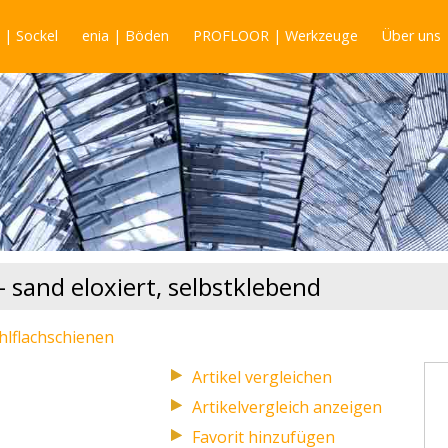
| Sockel
enia | Böden
PROFLOOR | Werkzeuge
Über uns
sand eloxiert, selbstklebend
hlflachschienen
Artikelvergleich anzeigen