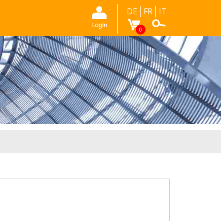
DE
FR
IT
0