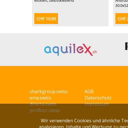
eloxiert, selbstklebend
Antirut
30.0x52
CHF 10.95
CHF 
sharkgroup.swiss
AGB
enia.swiss
Datenschutz
directa.swiss
Impressum
profloor.swiss
Wir verwenden Cookies und ähnliche Te
analysieren, Inhalte und Werbung zu pers