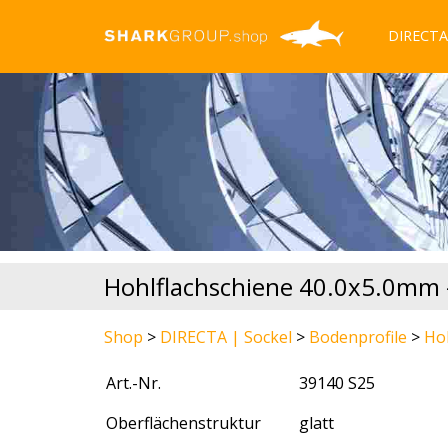
DIRECTA 
Hohlflachschiene 40.0x5.0mm - 
Shop
>
DIRECTA | Sockel
>
Bodenprofile
>
Ho
Art.-Nr.
39140 S25
Oberflächenstruktur
glatt