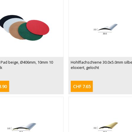
 Pad beige, Ø406mm, 10mm 10
Hohlflachschiene 30.0x5.0mm silb
ck
eloxiert, gelocht
3.90
CHF 7.65