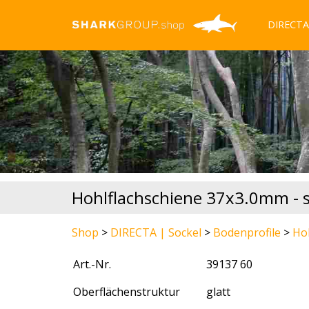
DIRECTA 
Hohlflachschiene 37x3.0mm - s
Shop
>
DIRECTA | Sockel
>
Bodenprofile
>
Ho
Art.-Nr.
39137 60
Oberflächenstruktur
glatt