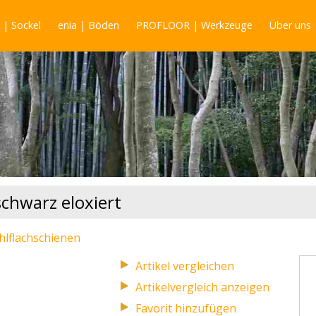
| Sockel
enia | Böden
PROFLOOR | Werkzeuge
Über uns
chwarz eloxiert
hlflachschienen
Artikelvergleich anzeigen