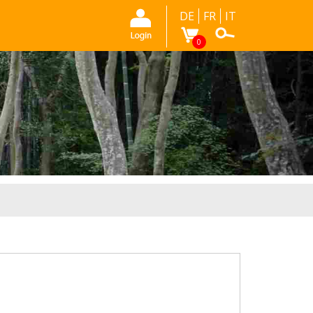
DE
FR
IT
0