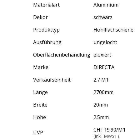
Materialart
Aluminium
Dekor
schwarz
Produkttyp
Hohlflachschiene
Ausführung
ungelocht
Oberflächenbehandlung
eloxiert
Marke
DIRECTA
Verkaufseinheit
2.7 M1
Länge
2700
mm
Breite
20
mm
Höhe
2.5
mm
CHF 19.90
/
M1
UVP
(inkl. MWST)