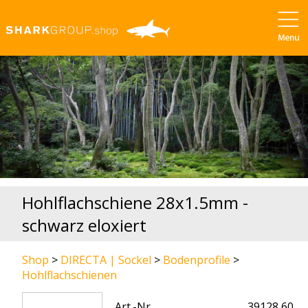
Hohlflachschiene 28x1.5mm -
schwarz eloxiert
Shop
>
DIRECTA | Sockel
>
Bodenprofile
>
Hohlflachschienen
Art.-Nr.
39128 60