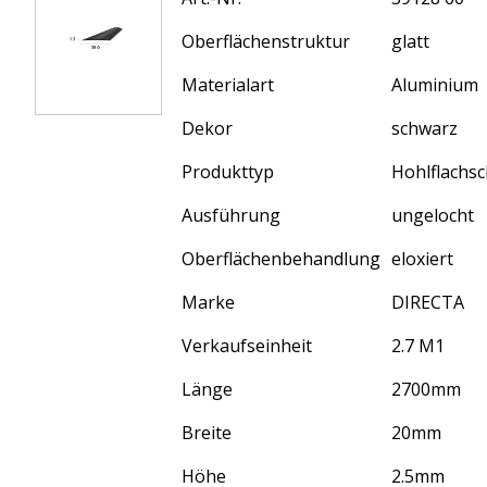
Oberflächenstruktur
glatt
Materialart
Aluminium
Dekor
schwarz
Produkttyp
Hohlflachs
Ausführung
ungelocht
Oberflächenbehandlung
eloxiert
Marke
DIRECTA
Verkaufseinheit
2.7 M1
Länge
2700
mm
Breite
20
mm
Höhe
2.5
mm