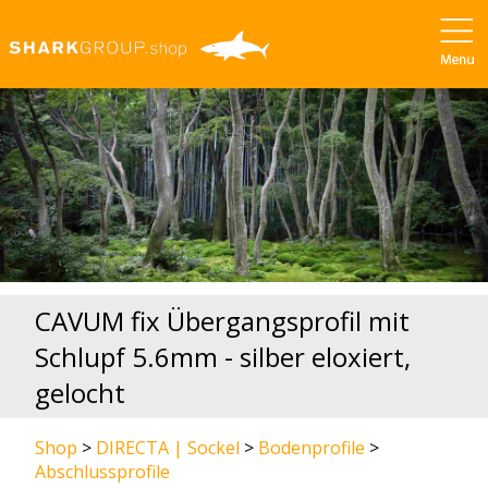
CAVUM fix Übergangsprofil mit
Schlupf 5.6mm - silber eloxiert,
gelocht
Shop
>
DIRECTA | Sockel
>
Bodenprofile
>
Abschlussprofile