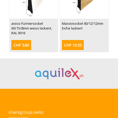
avoco Furniersockel
Massivsockel 40/12/12mm
60/15/8mm weiss lackiert,
Eiche lackiert
RAL 9016
CHF 5.85
CHF 10.55
sharkgroup.swiss