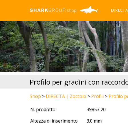
DIRECTA
Profilo per gradini con raccord
Shop
>
DIRECTA | Zoccolo
>
Profili
>
Profilo p
N. prodotto
39853 20
Altezza di inserimento
3.0 mm