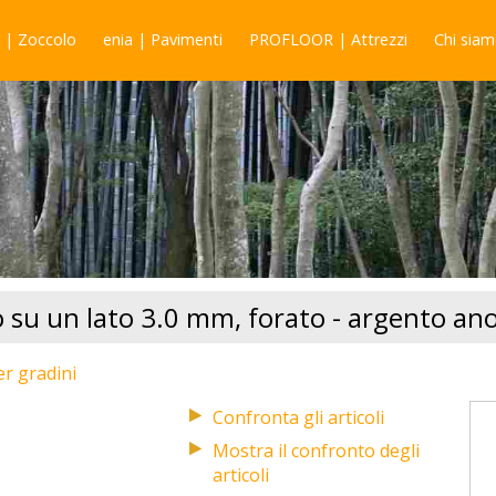
 | Zoccolo
enia | Pavimenti
PROFLOOR | Attrezzi
Chi sia
o su un lato 3.0 mm, forato - argento an
er gradini
Mostra il confronto degli
articoli