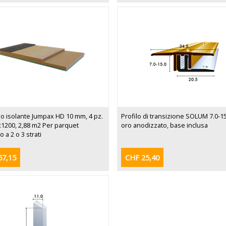
o isolante Jumpax HD 10 mm, 4 pz.
Profilo di transizione SOLUM 7.0-
1200, 2,88 m2 Per parquet
oro anodizzato, base inclusa
o a 2 o 3 strati
67,15
CHF 25,40