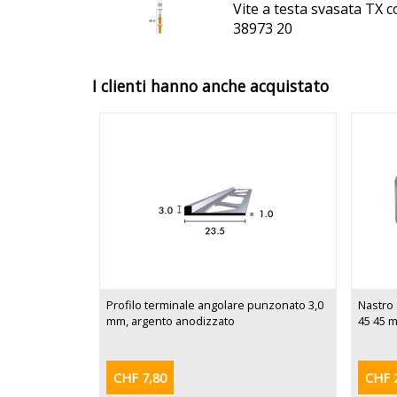
Vite a testa svasata TX 
38973 20
I clienti hanno anche acquistato
Profilo terminale angolare punzonato 3,0
Nastro 
mm, argento anodizzato
45 45 
CHF 7,80
CHF 