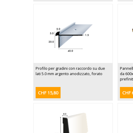
Profilo per gradini con raccordo su due
Pannell
lati 5.0 mm argento anodizzato, forato
da 600x
prefinit
CHF 15,80
CHF 