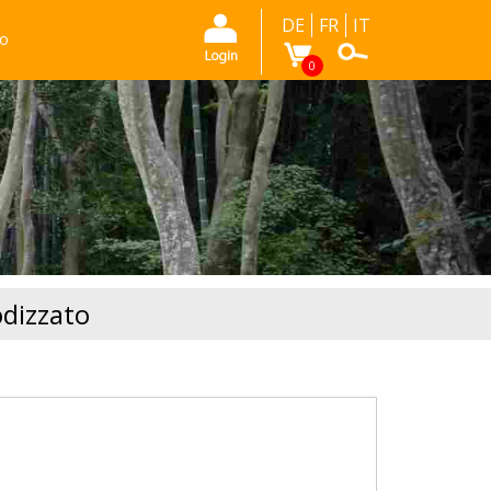
DE
FR
IT
mo
0
odizzato