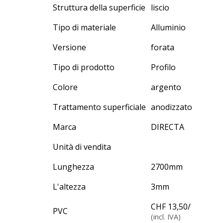
Struttura della superficie
liscio
Tipo di materiale
Alluminio
Versione
forata
Tipo di prodotto
Profilo
Colore
argento
Trattamento superficiale
anodizzato
Marca
DIRECTA
Unità di vendita
Lunghezza
2700
mm
L'altezza
3
mm
CHF 13,50
/
PVC
(incl. IVA)