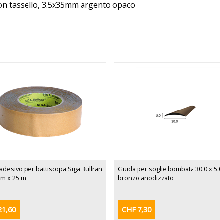
con tassello, 3.5x35mm argento opaco
adesivo per battiscopa Siga Bullran
Guida per soglie bombata 30.0 x 5
mm x 25 m
bronzo anodizzato
21,60
CHF 7,30