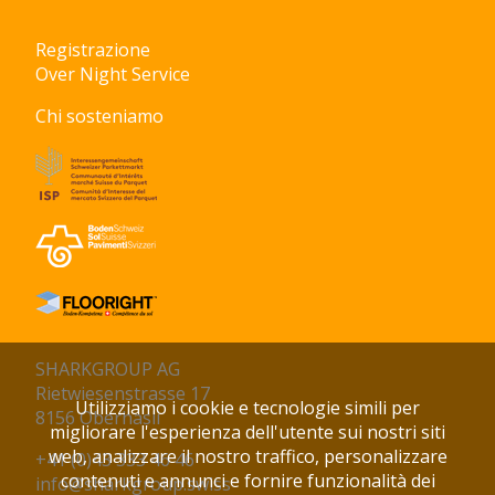
Registrazione
Over Night Service
Chi sosteniamo
SHARKGROUP AG
Rietwiesenstrasse 17
Utilizziamo i cookie e tecnologie simili per
8156 Oberhasli
migliorare l'esperienza dell'utente sui nostri siti
web, analizzare il nostro traffico, personalizzare
+41 (0)43 333 46 46
contenuti e annunci e fornire funzionalità dei
info@sharkgroup.swiss