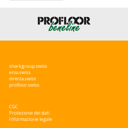
sharkgroup.swiss
enia.swiss
directa.swiss
profloor.swiss
CGC
Protezione dei dati
Informazione legale