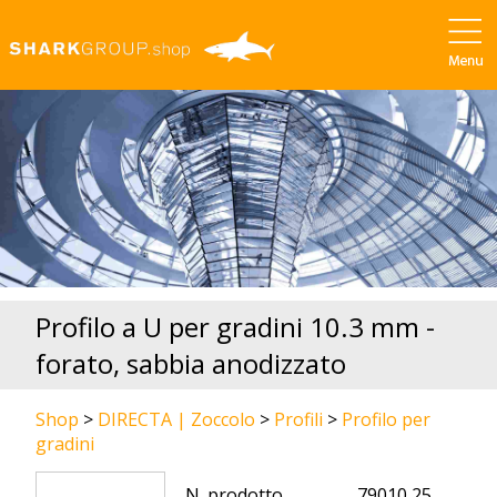
Profilo a U per gradini 10.3 mm -
forato, sabbia anodizzato
Shop
>
DIRECTA | Zoccolo
>
Profili
>
Profilo per
gradini
N. prodotto
79010 25