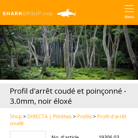
Profil d'arrêt coudé et poinçonné -
3.0mm, noir éloxé
Shop
>
DIRECTA | Plinthes
>
Profils
>
Profil d'arrêt
coudé
No. d'article
19306 03