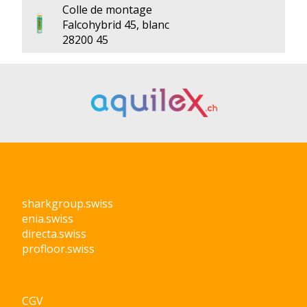
Colle de montage
Falcohybrid 45, blanc
28200 45
sharkgroup.swiss
enia.swiss
directa.swiss
profloor.swiss
CGV