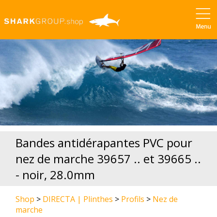
Bandes antidérapantes PVC pour
nez de marche 39657 .. et 39665 ..
- noir, 28.0mm
Shop
>
DIRECTA | Plinthes
>
Profils
>
Nez de
marche