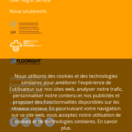
Over Night Service
Nous soutenons
Nous utilisons des cookies et des technologies
SHARKGROUP AG
similaires pour améliorer l'expérience de
Rietwiesenstrasse 17
l'utilisateur sur nos sites web, analyser notre trafic,
8156 Oberhasli
personnaliser notre contenu et nos publicités et
proposer des fonctionnalités disponibles sur les
+41 (0)43 333 46 46
réseaux sociaux. En poursuivant votre navigation
info@sharkgroup.swiss
sur ce site web, vous acceptez notre utilisation de
cookies et de technologies similaires.
En savoir
plus.