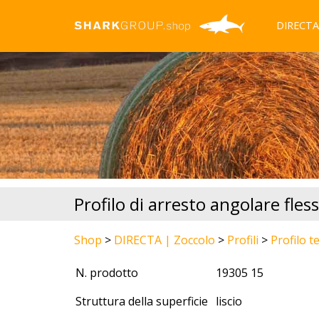
DIRECTA
Profilo di arresto angolare fle
Shop
>
DIRECTA | Zoccolo
>
Profili
>
Profilo 
N. prodotto
19305 15
Struttura della superficie
liscio