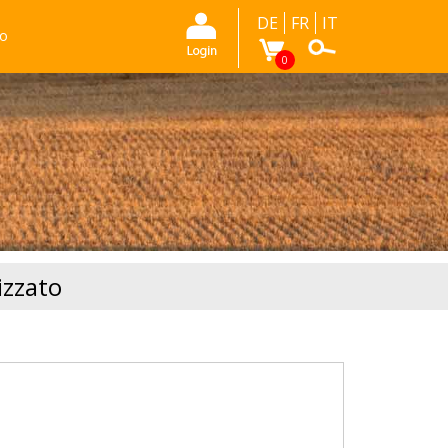
DE
FR
IT
mo
0
izzato