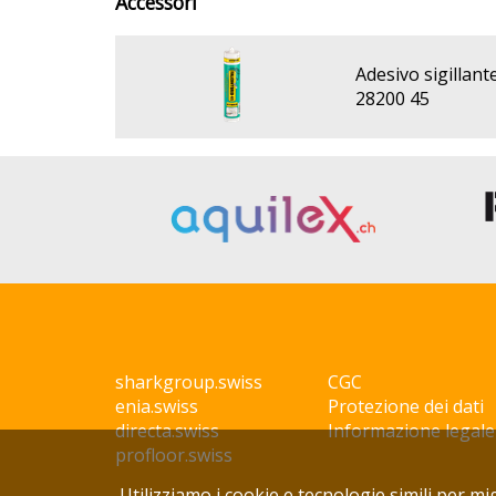
Accessori
Adesivo sigillant
28200 45
sharkgroup.swiss
CGC
enia.swiss
Protezione dei dati
directa.swiss
Informazione legale
profloor.swiss
Utilizziamo i cookie e tecnologie simili per mi