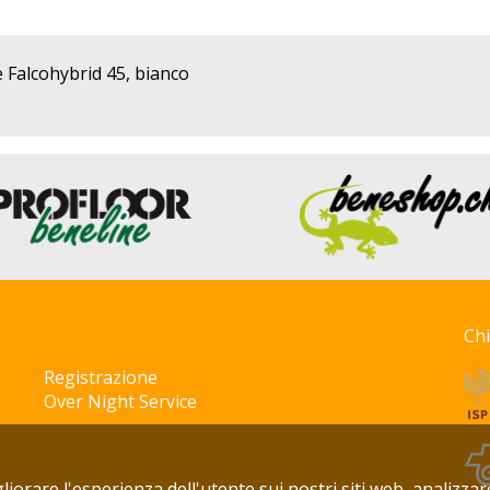
e Falcohybrid 45, bianco
Ch
Registrazione
Over Night Service
gliorare l'esperienza dell'utente sui nostri siti web, analizzar