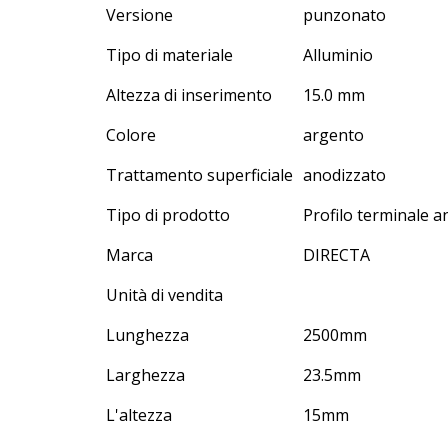
Versione
punzonato
Tipo di materiale
Alluminio
Altezza di inserimento
15.0 mm
Colore
argento
Trattamento superficiale
anodizzato
Tipo di prodotto
Profilo terminale a
Marca
DIRECTA
Unità di vendita
Lunghezza
2500
mm
Larghezza
23.5
mm
L'altezza
15
mm