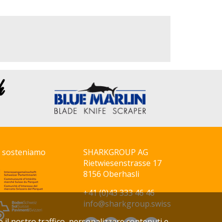
i sosteniamo
SHARKGROUP AG
Rietwiesenstrasse 17
8156 Oberhasli
+41 (0)43 333 46 46
info@sharkgroup.swiss
e il nostro traffico, personalizzare contenuti e