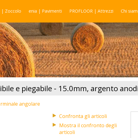
 | Zoccolo
enia | Pavimenti
PROFLOOR | Attrezzi
Chi sia
ssibile e piegabile - 15.0mm, argento anod
terminale angolare
Mostra il confronto degli
articoli