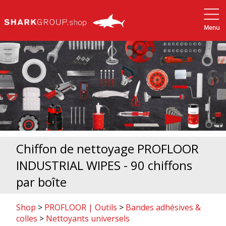
Chiffon de nettoyage PROFLOOR
INDUSTRIAL WIPES - 90 chiffons
par boîte
Shop
>
PROFLOOR | Outils
>
Bandes adhésives &
colles
>
Nettoyants universels