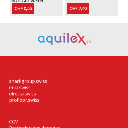
les machines FEIN
CHF 0,55
CHF 7,40
sharkgroup.swiss
enia.swiss
directa.swiss
profloor.swiss
CGV
Protection des données