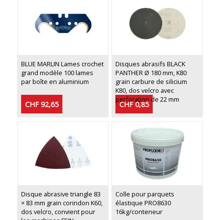
BLUE MARLIN Lames crochet
Disques abrasifs BLACK
grand modèle 100 lames
PANTHER Ø 180 mm, K80
par boîte en aluminium
grain carbure de silicium
K80, dos velcro avec
perforation de 22 mm
CHF 92,65
CHF 0,85
Disque abrasive triangle 83
Colle pour parquets
× 83 mm grain corindon K60,
élastique PRO8630
dos velcro, convient pour
16kg/conteneur