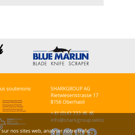
us soutenons
SHARKGROUP AG
Rietwiesenstrasse 17
8156 Oberhasli
+41 (0)43 333 46 46
info@sharkgroup.swiss
 sur nos sites web, analyser notre trafic,