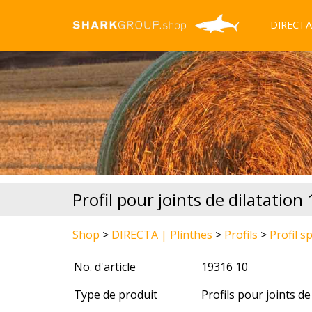
DIRECTA 
Profil pour joints de dilatation
Shop
>
DIRECTA | Plinthes
>
Profils
>
Profil s
No. d'article
19316 10
Type de produit
Profils pour joints de