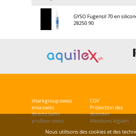
GYSO Fugensil 70 en silicon
28250 90
sharkgroup.swiss
CGV
enia.swiss
Protection des
directa.swiss
données
profloor.swiss
Mentions légales
Nous utilisons des cookies et des technol