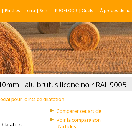
| Plinthes
enia | Sols
PROFLOOR | Outils
À propos de no
 10mm - alu brut, silicone noir RAL 9005
pécial pour joints de dilatation
Voir la comparaison
 dilatation
d‘articles