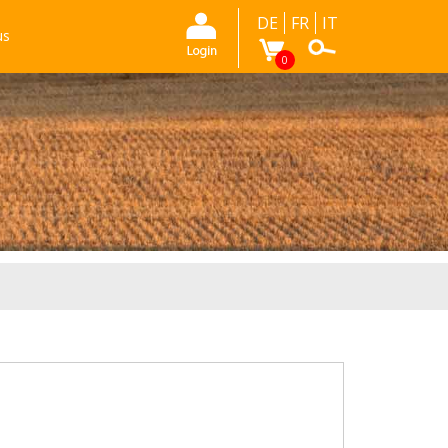
DE
FR
IT
us
0